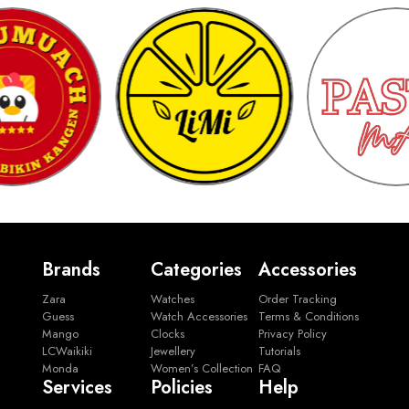
Brands
Categories
Accessories
Zara
Watches
Order Tracking
Guess
Watch Accessories
Terms & Conditions
Mango
Clocks
Privacy Policy
LCWaikiki
Jewellery
Tutorials
Monda
Women’s Collection
FAQ
Services
Policies
Help