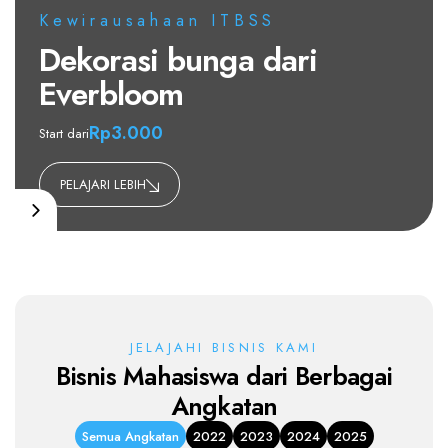
Kewirausahaan ITBSS
Snack dan cemilan lezat
Rp10.000
Start dari
PELAJARI LEBIH
JELAJAHI BISNIS KAMI
Bisnis Mahasiswa dari Berbagai
Angkatan
Semua Angkatan
2022
2023
2024
2025